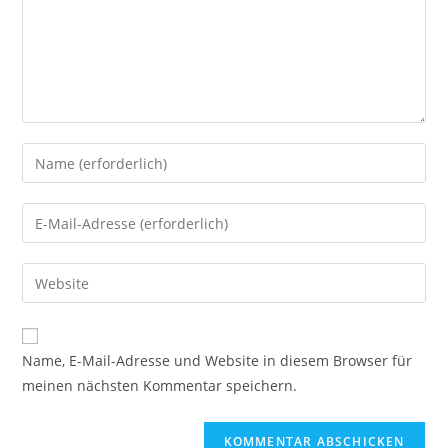
Gib
deinen
Namen
Gib
oder
deine
Benutzernamen
E-
Gib
zum
Mail-
deine
Kommentieren
Adresse
Website-
ein
zum
URL
Name, E-Mail-Adresse und Website in diesem Browser für
Kommentieren
ein
meinen nächsten Kommentar speichern.
ein
(optional)