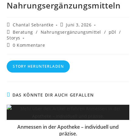
Nahrungsergänzungsmitteln
Beitrags-
Beitrag
Chantal Sebrantke
Juni 3, 2026
Autor:
veröffentlicht:
Beitrags-
Beratung
/
Nahrungsergänzungsmittel
/
pDl
/
Kategorie:
Storys
Beitrags-
0 Kommentare
Kommentare:
STORY HERUNTERLADEN
DAS KÖNNTE DIR AUCH GEFALLEN
Anmessen in der Apotheke – individuell und
präzise.