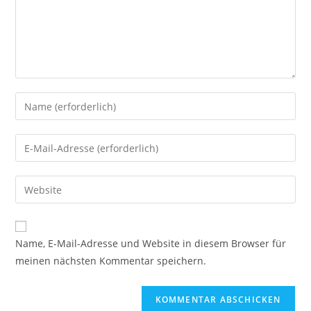
Gib
deinen
Namen
Gib
oder
deine
Benutzernamen
E-
Gib
zum
Mail-
deine
Kommentieren
Adresse
Website-
ein
zum
URL
Name, E-Mail-Adresse und Website in diesem Browser für
Kommentieren
ein
meinen nächsten Kommentar speichern.
ein
(optional)