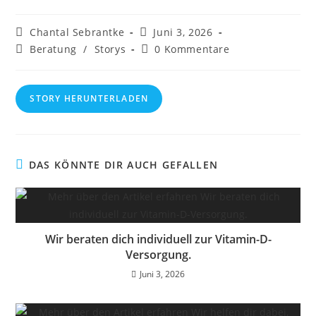
Beitrags-
Beitrag
Chantal Sebrantke
Juni 3, 2026
Autor:
veröffentlicht:
Beitrags-
Beitrags-
Beratung
/
Storys
0 Kommentare
Kategorie:
Kommentare:
STORY HERUNTERLADEN
DAS KÖNNTE DIR AUCH GEFALLEN
Wir beraten dich individuell zur Vitamin-D-
Versorgung.
Juni 3, 2026