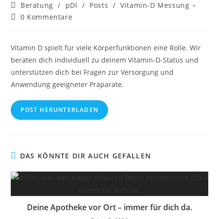
Autor:
veröffentlicht:
Beitrags-
Beratung
/
pDl
/
Posts
/
Vitamin-D Messung
Kategorie:
Beitrags-
0 Kommentare
Kommentare:
Vitamin D spielt für viele Körperfunktionen eine Rolle. Wir
beraten dich individuell zu deinem Vitamin-D-Status und
unterstützen dich bei Fragen zur Versorgung und
Anwendung geeigneter Präparate.
POST HERUNTERLADEN
DAS KÖNNTE DIR AUCH GEFALLEN
Deine Apotheke vor Ort – immer für dich da.