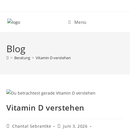
Zum
Inhalt
springen
Menü
Blog
>
Beratung
>
Vitamin D verstehen
Vitamin D verstehen
Beitrags-
Beitrag
Chantal Sebrantke
Juni 3, 2026