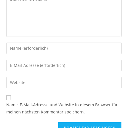
Gib
deinen
Namen
Gib
oder
deine
Benutzernamen
E-
Gib
zum
Mail-
deine
Kommentieren
Adresse
Website-
ein
zum
URL
Name, E-Mail-Adresse und Website in diesem Browser für
Kommentieren
ein
meinen nächsten Kommentar speichern.
ein
(optional)