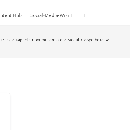
ntent Hub
Social-Media-Wiki
Website-
Suche
 + SEO
>
Kapitel 3: Content Formate
>
Modul 3.3: Apothekenwissen
umschalten