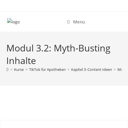
Zum
Inhalt
springen
Menü
Modul 3.2: Myth-Busting
Inhalte
>
Kurse
>
TikTok für Apotheken
>
Kapitel 3: Content Ideen
>
Modul