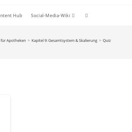
ntent Hub
Social-Media-Wiki
Website-
Suche
e für Apotheken
>
Kapitel 9: Gesamtsystem & Skalierung
>
Quiz
umschalten