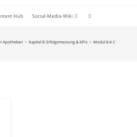
ntent Hub
Social-Media-Wiki
Website-
Suche
für Apotheken
>
Kapitel 8: Erfolgsmessung & KPIs
>
Modul 8.4: Optimierung
umschalten