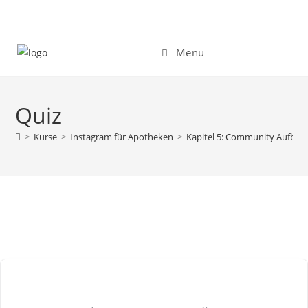
Zum
Inhalt
springen
Menü
Quiz
>
Kurse
>
Instagram für Apotheken
>
Kapitel 5: Community Aufbau