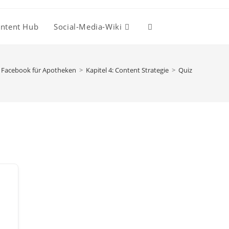
ntent Hub
Social-Media-Wiki
Website-
Suche
Facebook für Apotheken
>
Kapitel 4: Content Strategie
>
Quiz
umschalten