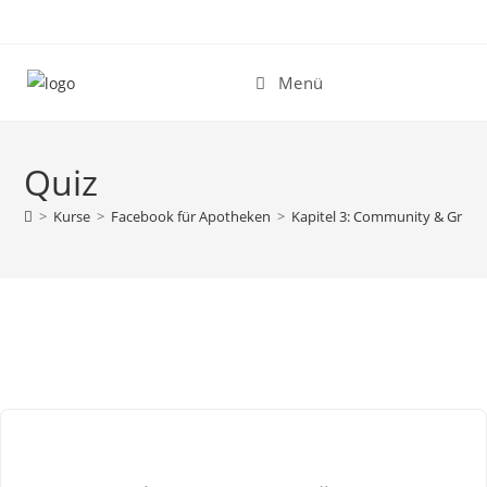
Zum
Inhalt
springen
Menü
Quiz
>
Kurse
>
Facebook für Apotheken
>
Kapitel 3: Community & Grup