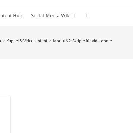
ntent Hub
Social-Media-Wiki
Website-
Suche
n
>
Kapitel 6: Videocontent
>
Modul 6.2: Skripte für Videocontent
umschalten