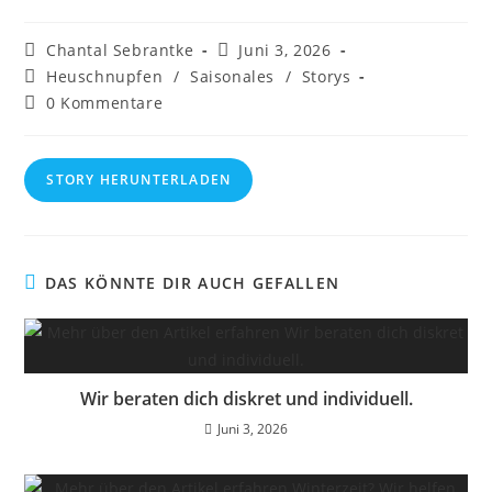
Beitrags-
Beitrag
Chantal Sebrantke
Juni 3, 2026
Autor:
veröffentlicht:
Beitrags-
Heuschnupfen
/
Saisonales
/
Storys
Kategorie:
Beitrags-
0 Kommentare
Kommentare:
STORY HERUNTERLADEN
DAS KÖNNTE DIR AUCH GEFALLEN
Wir beraten dich diskret und individuell.
Juni 3, 2026