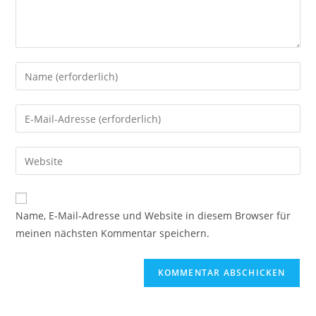
Gib
deinen
Namen
Gib
oder
deine
Benutzernamen
E-
Gib
zum
Mail-
deine
Kommentieren
Adresse
Website-
ein
zum
URL
Name, E-Mail-Adresse und Website in diesem Browser für
Kommentieren
ein
meinen nächsten Kommentar speichern.
ein
(optional)