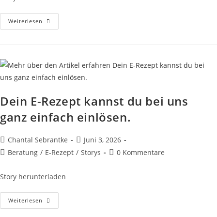
Dein
Weiterlesen
Smartphone
Reicht
Dein E-Rezept kannst du bei uns
ganz einfach einlösen.
Beitrags-
Beitrag
Chantal Sebrantke
Juni 3, 2026
Autor:
veröffentlicht:
Beitrags-
Beitrags-
Beratung
/
E-Rezept
/
Storys
0 Kommentare
Kategorie:
Kommentare:
Story herunterladen
Dein
Weiterlesen
E-
Rezept