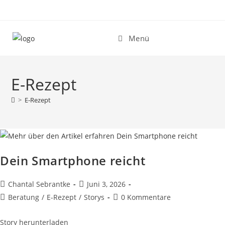
Zum
Inhalt
springen
Menü
E-Rezept
>
E-Rezept
Dein Smartphone reicht
Beitrags-
Beitrag
Chantal Sebrantke
Juni 3, 2026
Autor:
veröffentlicht:
Beitrags-
Beitrags-
Beratung
/
E-Rezept
/
Storys
0 Kommentare
Kategorie:
Kommentare:
Story herunterladen