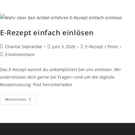
Kannst
Du
Bei
Uns
Ganz
Einfach
Einlösen.
E-Rezept einfach einlösen
Beitrags-
Beitrag
Beitrags-
Chantal Sebrantke
Juni 3, 2026
E-Rezept
/
Posts
Autor:
veröffentlicht:
Kategorie:
Beitrags-
0 Kommentare
Kommentare:
Das E-Rezept kannst du unkompliziert bei uns einlösen. Wir
unterstützen dich gerne bei Fragen rund um die digitale
Rezeptnutzung. Post herunterladen
E-
Weiterlesen
Rezept
Einfach
Einlösen