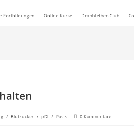
e Fortbildungen
Online Kurse
Dranbleiber-Club
Co
ehalten
Beitrags-
ng
/
Blutzucker
/
pDl
/
Posts
0 Kommentare
Kommentare: