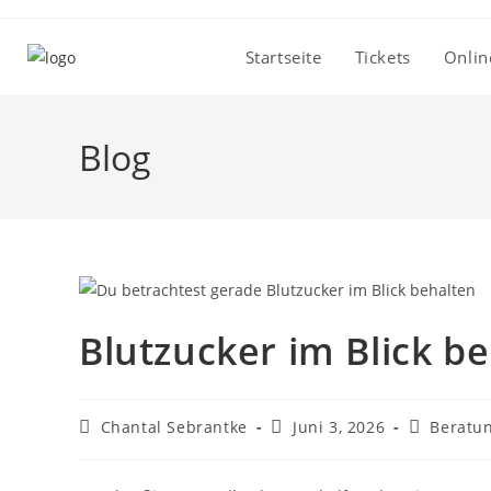
Zum
Inhalt
Startseite
Tickets
Onlin
springen
Blog
Blutzucker im Blick b
Beitrags-
Beitrag
Beitrags-
Chantal Sebrantke
Juni 3, 2026
Beratu
Autor:
veröffentlicht:
Kategorie: