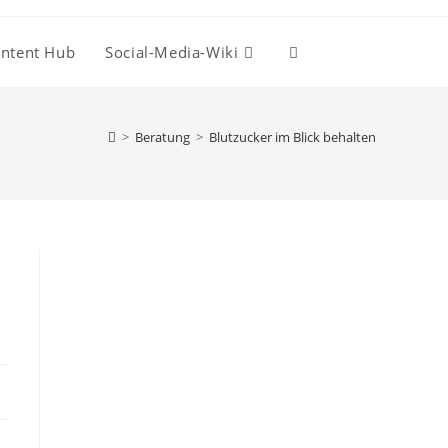
ntent Hub
Social-Media-Wiki
Website-
Suche
>
Beratung
>
Blutzucker im Blick behalten
umschalten