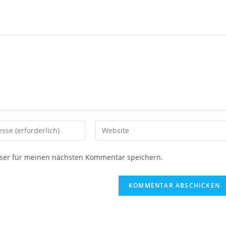
Gib
deine
Website-
ser für meinen nächsten Kommentar speichern.
URL
ein
(optional)
en