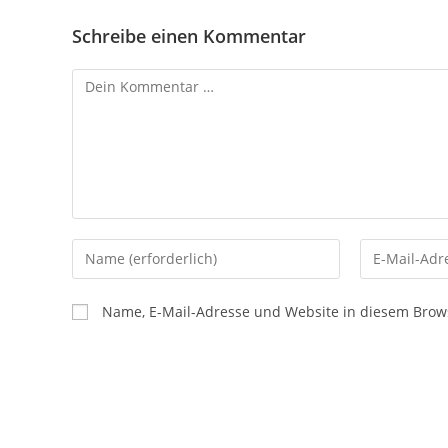
Schreibe einen Kommentar
Kommentar
Gib
Gib
deinen
deine
Namen
E-
Name, E-Mail-Adresse und Website in diesem Brow
oder
Mail-
Benutzernamen
Adresse
zum
zum
Kommentieren
Kommentier
ein
ein